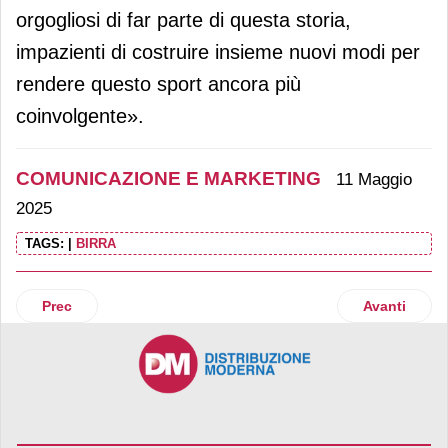
orgogliosi di far parte di questa storia,
impazienti di costruire insieme nuovi modi per
rendere questo sport ancora più
coinvolgente».
COMUNICAZIONE E MARKETING
11 Maggio
2025
TAGS:
|
BIRRA
Articolo precedente: Probios scende in pista con Giorgia 
Articolo su
Prec
Avanti