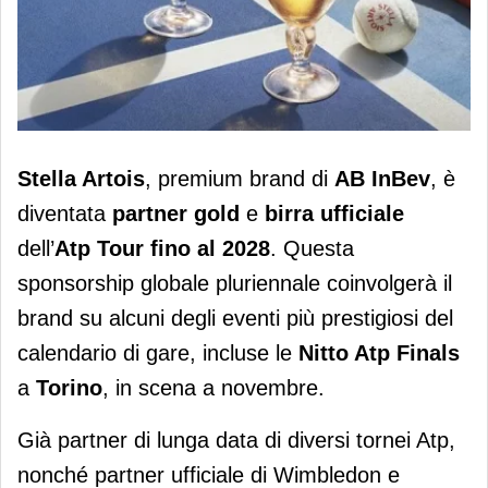
Stella Artois è la birra ufficiale
Stella Artois
, premium brand di
AB InBev
, è
dell’Atp Tour fino al 2028
diventata
partner gold
e
birra ufficiale
dell’
Atp Tour
fino al 2028
. Questa
sponsorship globale pluriennale coinvolgerà il
brand su alcuni degli eventi più prestigiosi del
calendario di gare, incluse le
Nitto Atp Finals
a
Torino
, in scena a novembre.
Già partner di lunga data di diversi tornei Atp,
nonché partner ufficiale di Wimbledon e