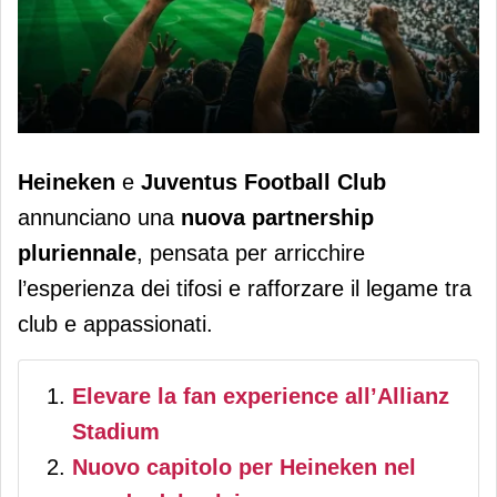
Heineken è il nuovo official beer
Heineken
e
Juventus Football Club
partner di Juventus Football Club
annunciano una
nuova partnership
pluriennale
, pensata per arricchire
l’esperienza dei tifosi e rafforzare il legame tra
club e appassionati.
Elevare la fan experience all’Allianz
Stadium
Nuovo capitolo per Heineken nel