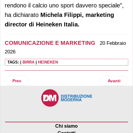
rendono il calcio uno sport davvero speciale”,
ha dichiarato
Michela Filippi, marketing
director di Heineken Italia.
COMUNICAZIONE E MARKETING
20 Febbraio
2026
TAGS:
|
BIRRA
|
HEINEKEN
Articolo precedente: Lidl lancia la “trolley bag” e rinnova l
Articolo suc
Prec
Avanti
Chi siamo