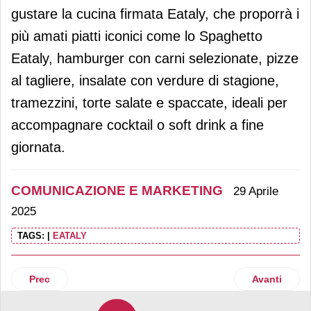
gustare la cucina firmata Eataly, che proporrà i
più amati piatti iconici come lo Spaghetto
Eataly, hamburger con carni selezionate, pizze
al tagliere, insalate con verdure di stagione,
tramezzini, torte salate e spaccate, ideali per
accompagnare cocktail o soft drink a fine
giornata.
COMUNICAZIONE E MARKETING
29 Aprile
2025
TAGS:
|
EATALY
Articolo precedente: Visual rebranding per Pasta Dalla Cos
Articolo succ
Prec
Avanti