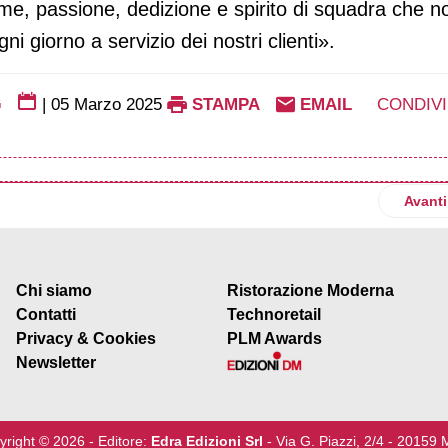
come, passione, dedizione e spirito di squadra che no
 giorno a servizio dei nostri clienti».
G
|
05 Marzo 2025
STAMPA
EMAIL
CONDIVI
 di NaturaSì “Sosteniamo l’agricoltura”
Artico
Avanti
Chi siamo
Ristorazione Moderna
Contatti
Technoretail
Privacy & Cookies
PLM Awards
Newsletter
yright © 2026 - Editore:
Edra Edizioni Srl
- Via G. Piazzi, 2/4 - 20159 