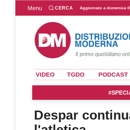
Menu
CERCA
Aggiornato a
domenica 0
VIDEO
TGDO
PODCAST
#SPECI
Despar continu
l'atletica