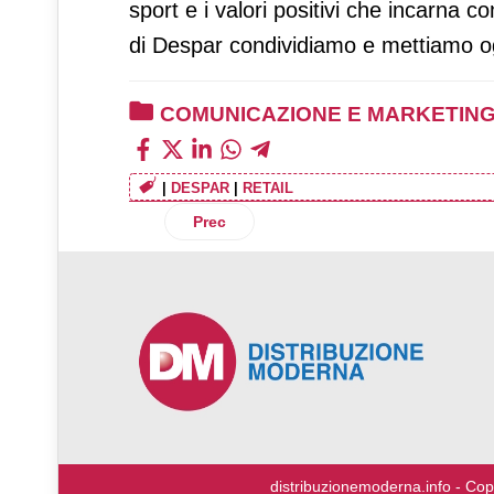
sport e i valori positivi che incarna 
di Despar condividiamo e mettiamo ogni
COMUNICAZIONE E MARKETIN
|
DESPAR
|
RETAIL
Articolo precedente: Al via la campagna
Prec
♿
distribuzionemoderna.info - Cop