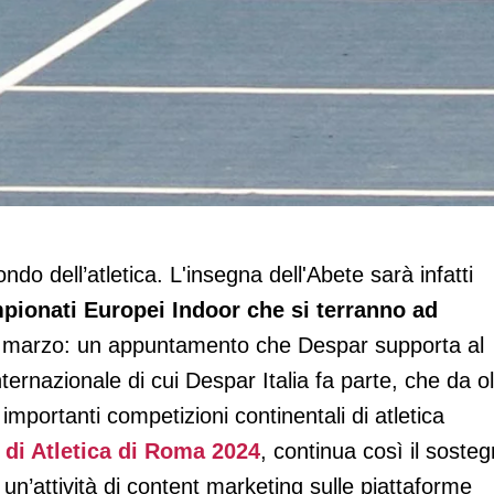
'atletica
do dell’atletica. L'insegna dell'Abete sarà infatti
pionati Europei Indoor che si terranno ad
 9 marzo: un appuntamento che Despar supporta al
ternazionale di cui Despar Italia fa parte, che da ol
importanti competizioni continentali di atletica
di Atletica di Roma 2024
, continua così il soste
 un’attività di content marketing sulle piattaforme