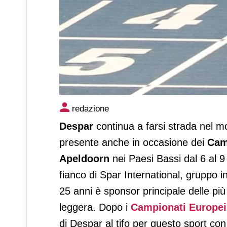
Despar continua a sostenere l
redazione
Despar
continua a farsi strada nel mon
presente anche in occasione dei
Cam
Apeldoorn
nei Paesi Bassi dal 6 al
fianco di Spar International, gruppo in
25 anni è sponsor principale delle più 
leggera. Dopo i
Campionati Europei 
di Despar al tifo per questo sport con