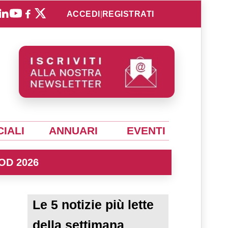
ACCEDI
|
REGISTRATI
IALI
ANNUARI
EVENTI
OD 2026
Le 5 notizie più lette
della settimana