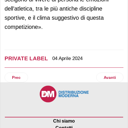
dell’atletica, tra le più antiche discipline
sportive, e il clima suggestivo di questa
competizione».
PRIVATE LABEL
04 Aprile 2024
Articolo precedente: Marca by BolognaFiere: in cantiere l’e
Articolo suc
Prec
Avanti
Chi siamo
Contatti