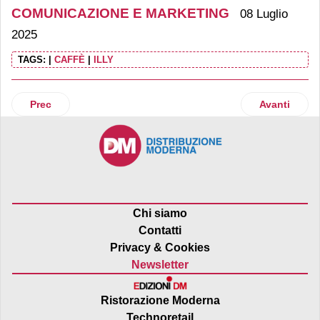
COMUNICAZIONE E MARKETING
08 Luglio
2025
TAGS:
|
CAFFÈ
|
ILLY
Articolo precedente: Birra Moretti dà voce alla spontaneità 
Articolo suc
Prec
Avanti
Chi siamo
Contatti
Privacy & Cookies
Newsletter
Ristorazione Moderna
Technoretail