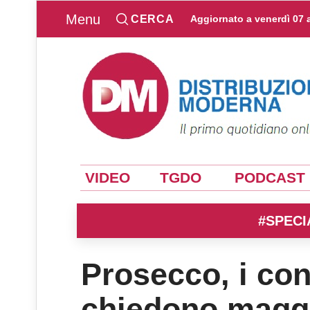
Menu
CERCA
Aggiornato a
venerdì 07 
VIDEO
TGDO
PODCAST
#SPECI
Prosecco, i con
chiedono maggio