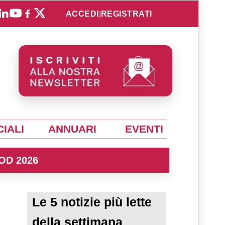
ACCEDI
|
REGISTRATI
IALI
ANNUARI
EVENTI
OD 2026
Le 5 notizie più lette
della settimana