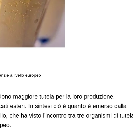
anzie a livello europeo
a chiedono maggiori garanzie a livello
edono maggiore tutela per la loro produzione,
ati esteri. In sintesi ciò è quanto è emerso dalla
io, che ha visto l’incontro tra tre organismi di tutel
opeo.