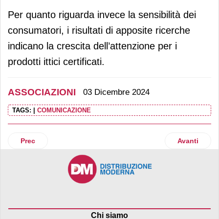
Per quanto riguarda invece la sensibilità dei
consumatori, i risultati di apposite ricerche
indicano la crescita dell’attenzione per i
prodotti ittici certificati.
ASSOCIAZIONI
03 Dicembre 2024
TAGS:
|
COMUNICAZIONE
Articolo precedente: Indagine AssoBirra: verso una destagi
Articolo succ
Prec
Avanti
Chi siamo