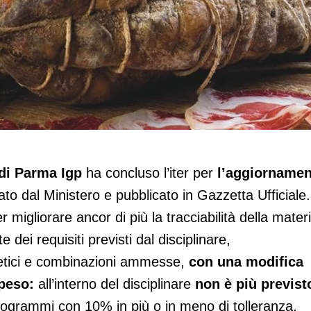
arma aggiorna il disciplinare
 di Parma Igp
ha concluso l’iter per
l’aggiorname
ato dal Ministero e pubblicato in Gazzetta Ufficiale.
 migliorare ancor di più la tracciabilità della mater
e dei requisiti previsti dal disciplinare,
genetici e combinazioni ammesse,
con una modifica
 peso:
all’interno del disciplinare
non è più previsto
ilogrammi con 10% in più o in meno di tolleranza,