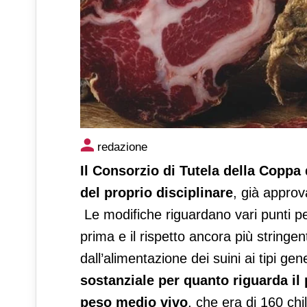
Il Consorzio della Coppa di P
redazione
Il Consorzio di Tutela della Coppa
del proprio disciplinare
, già approv
Le modifiche riguardano vari punti per
prima e il rispetto ancora più stringent
dall’alimentazione dei suini ai tipi 
sostanziale per quanto riguarda il
peso medio vivo
, che era di 160 ch