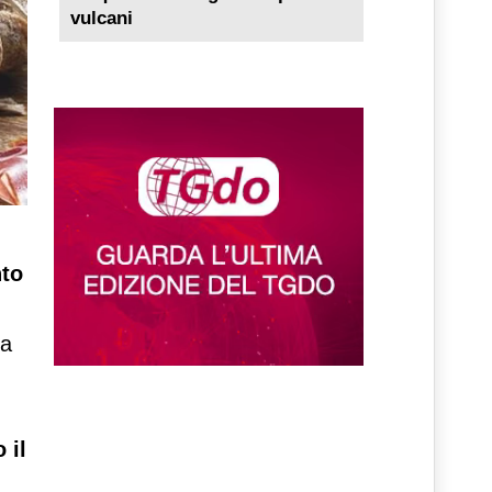
vulcani
nto
ia
 il