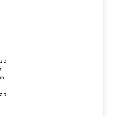
a e
n
mo
zio