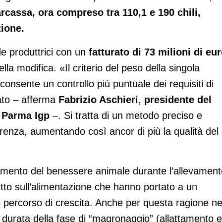
rcassa, ora compreso tra 110,1 e 190 chili,
zione.
de produttrici con un
fatturato di 73 milioni di eu
lla modifica. «Il criterio del peso della singola
consente un controllo più puntuale dei requisiti di
lato – afferma
Fabrizio Aschieri
,
presidente del
i Parma Igp
–. Si tratta di un metodo preciso e
arenza, aumentando così ancor di più la qualità del
amento del benessere animale durante l’allevament
utto sull’alimentazione che hanno portato a un
 percorso di crescita. Anche per questa ragione ne
a durata della fase di “magronaggio” (allattamento e