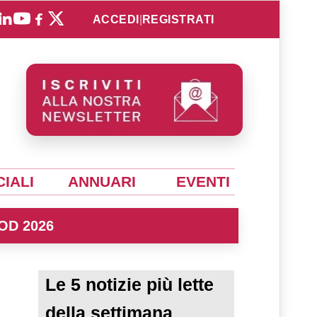
ACCEDI
|
REGISTRATI
IALI
ANNUARI
EVENTI
OD 2026
Le 5 notizie più lette
della settimana