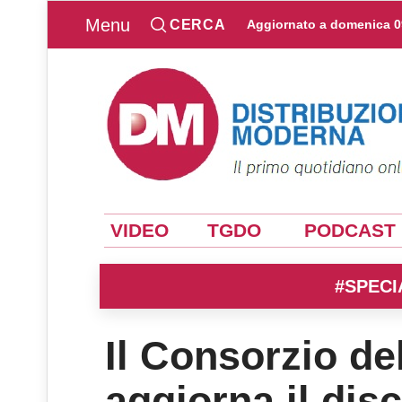
Menu
CERCA
Aggiornato a
domenica 0
VIDEO
TGDO
PODCAST
#SPECI
Il Consorzio d
aggiorna il disc