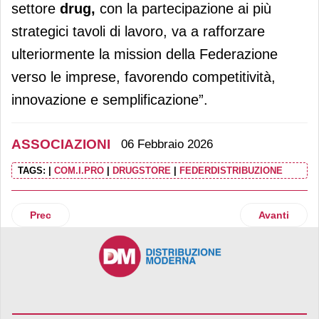
settore
drug,
con la partecipazione ai più
strategici tavoli di lavoro, va a rafforzare
ulteriormente la mission della Federazione
verso le imprese, favorendo competitività,
innovazione e semplificazione”.
ASSOCIAZIONI
06 Febbraio 2026
TAGS:
|
COM.I.PRO
|
DRUGSTORE
|
FEDERDISTRIBUZIONE
Articolo precedente: Consorzio Vog inaugura un nuovo appr
Articolo succ
Prec
Avanti