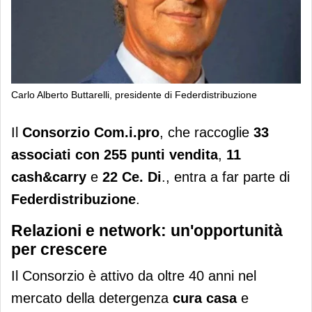
Carlo Alberto Buttarelli, presidente di Federdistribuzione
Il Consorzio Com.i.pro entra a far
Il
Consorzio Com.i.pro
, che raccoglie
33
parte di Federdistribuzione
associati con 255 punti vendita
,
11
cash&carry
e
22 Ce. Di
.,
entra a far parte di
Federdistribuzione
.
Relazioni e network: un'opportunità
per crescere
Il Consorzio è attivo da oltre 40 anni nel
mercato della detergenza
cura casa
e