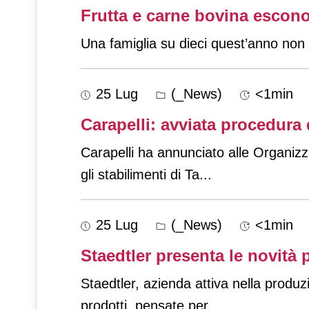
Frutta e carne bovina escono 
Una famiglia su dieci quest’anno non 
25 Lug
(_News)
<1min
Carapelli: avviata procedura d
Carapelli ha annunciato alle Organizza
gli stabilimenti di Ta
...
25 Lug
(_News)
<1min
Staedtler presenta le novità 
Staedtler, azienda attiva nella produ
prodotti, pensate per
...