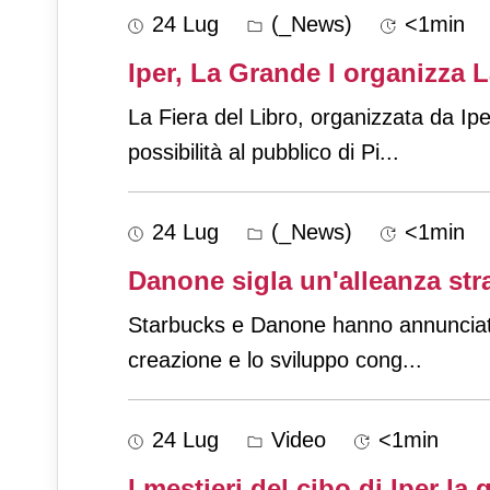
24 Lug
(_News)
<1min
Iper, La Grande I organizza L
La Fiera del Libro, organizzata da Ip
possibilità al pubblico di Pi
...
24 Lug
(_News)
<1min
Danone sigla un'alleanza str
Starbucks e Danone hanno annunciato i
creazione e lo sviluppo cong
...
24 Lug
Video
<1min
I mestieri del cibo di Iper la 