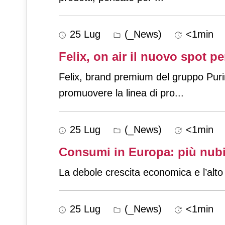
25 Lug
(_News)
<1min
Felix, on air il nuovo spot p
Felix, brand premium del gruppo Purina
promuovere la linea di pro
...
25 Lug
(_News)
<1min
Consumi in Europa: più nubi
La debole crescita economica e l’alt
25 Lug
(_News)
<1min