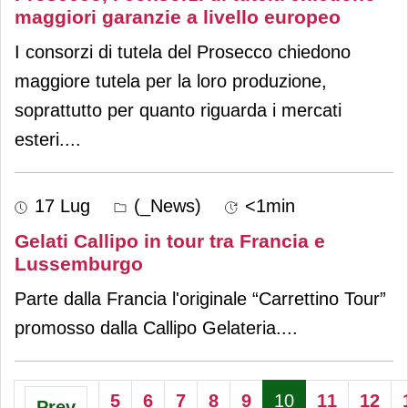
maggiori garanzie a livello europeo
I consorzi di tutela del Prosecco chiedono
maggiore tutela per la loro produzione,
soprattutto per quanto riguarda i mercati
esteri.
...
17 Lug
(_News)
<1min
Gelati Callipo in tour tra Francia e
Lussemburgo
Parte dalla Francia l'originale “Carrettino Tour”
promosso dalla Callipo Gelateria.
...
5
6
7
8
9
10
11
12
Prev