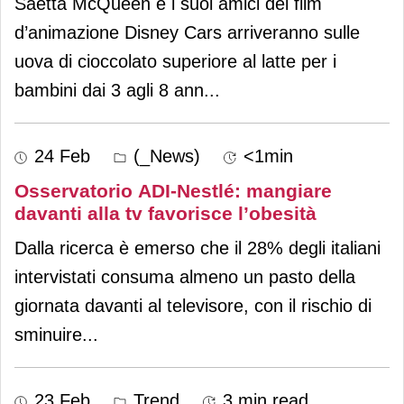
Saetta McQueen e i suoi amici del film
d’animazione Disney Cars arriveranno sulle
uova di cioccolato superiore al latte per i
bambini dai 3 agli 8 ann
...
24 Feb
(_News)
<1min
Osservatorio ADI-Nestlé: mangiare
davanti alla tv favorisce l’obesità
Dalla ricerca è emerso che il 28% degli italiani
intervistati consuma almeno un pasto della
giornata davanti al televisore, con il rischio di
sminuire
...
23 Feb
Trend
3 min read