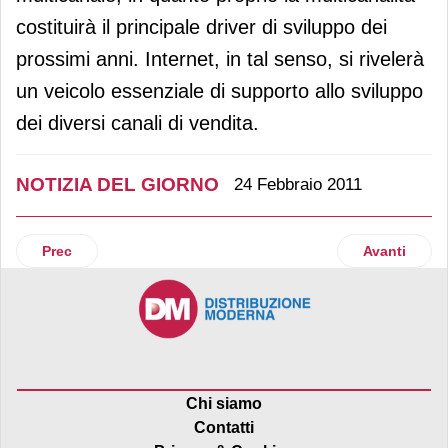
costituirà il principale driver di sviluppo dei
prossimi anni. Internet, in tal senso, si rivelerà
un veicolo essenziale di supporto allo sviluppo
dei diversi canali di vendita.
NOTIZIA DEL GIORNO
24 Febbraio 2011
Articolo precedente: Consumi: l'Istat fotografa una ripresa 
Articolo succ
Prec
Avanti
Chi siamo
Contatti