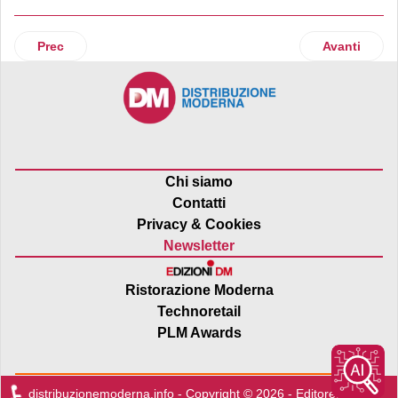
Articolo precedente: NCR Corporation presenta gli NCR Pre
Articolo su
Prec
Avanti
Chi siamo
Contatti
Privacy & Cookies
Newsletter
Ristorazione Moderna
Technoretail
PLM Awards
distribuzionemoderna.info - Copyright © 2026 - Editore:
Edra