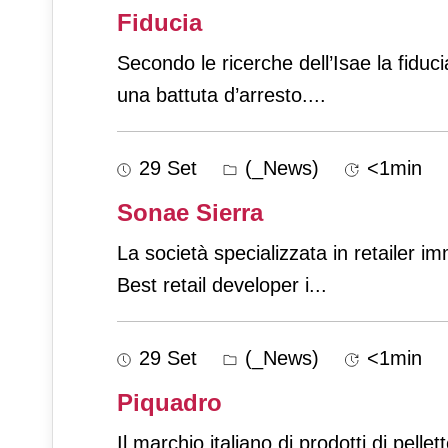
Fiducia
Secondo le ricerche dell’Isae la fidu
una battuta d’arresto.
...
29 Set
(_News)
<1min
Sonae Sierra
La società specializzata in retailer i
Best retail developer i
...
29 Set
(_News)
<1min
Piquadro
Il marchio italiano di prodotti di pell