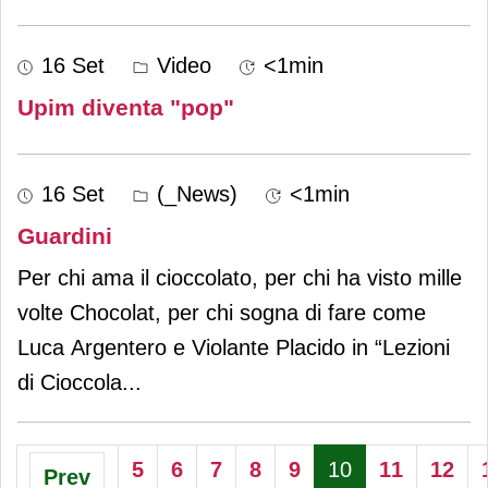
16 Set
Video
<1min
Upim diventa "pop"
16 Set
(_News)
<1min
Guardini
Per chi ama il cioccolato, per chi ha visto mille
volte Chocolat, per chi sogna di fare come
Luca Argentero e Violante Placido in “Lezioni
di Cioccola
...
5
6
7
8
9
10
11
12
Prev