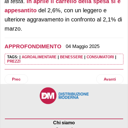
la testa
.
In aprile il carrello della spesa si è
appesantito
del 2,6%, con un leggero e
ulteriore aggravamento in confronto al 2,1% di
marzo.
APPROFONDIMENTO
04 Maggio 2025
TAGS:
|
AGROALIMENTARE
|
BENESSERE
|
CONSUMATORI
|
PREZZI
Articolo precedente: Le nuove cifre dell’usato
Articolo suc
Prec
Avanti
Chi siamo