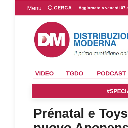
Menu
CERCA
Aggiornato a
venerdì 07 
VIDEO
TGDO
PODCAST
#SPECI
Prénatal e Toys
nuovo Aponen