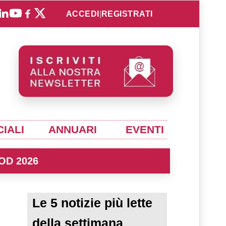
ACCEDI
|
REGISTRATI
IALI
ANNUARI
EVENTI
OD 2026
Le 5 notizie più lette
della settimana