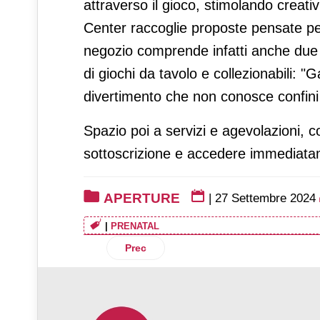
attraverso il gioco, stimolando creat
Center raccoglie proposte pensate per
negozio comprende infatti anche due a
di giochi da tavolo e collezionabili: 
divertimento che non conosce confini 
Spazio poi a servizi e agevolazioni, co
sottoscrizione e accedere immediatam
APERTURE
|
27 Settembre 2024
|
PRENATAL
Articolo precedente: Mediaworld-Bennet
Prec