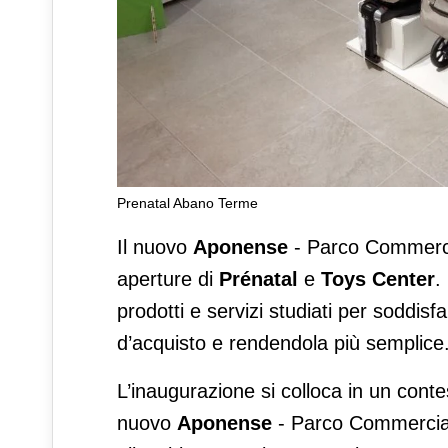
Prenatal Abano Terme
Prénatal e Toys Center apr
Il nuovo
Aponense
- Parco Commerci
aperture di
Prénatal
e
Toys Center
.
prodotti e servizi studiati per soddis
d’acquisto e rendendola più semplice
L’inaugurazione si colloca in un conte
nuovo
Aponense
- Parco Commerciale 