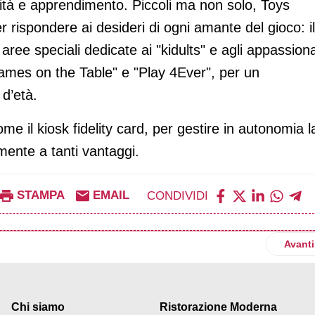
ività e apprendimento. Piccoli ma non solo, Toys
 rispondere ai desideri di ogni amante del gioco: il
ree speciali dedicate ai "kidults" e agli appassiona
"Games on the Table" e "Play 4Ever", per un
d’età.
me il kiosk fidelity card, per gestire in autonomia l
ente a tanti vantaggi.
STAMPA
EMAIL
CONDIVIDI
: inaugurati 4 nuovi shop-in-shop
Artico
Avanti
Chi siamo
Ristorazione Moderna