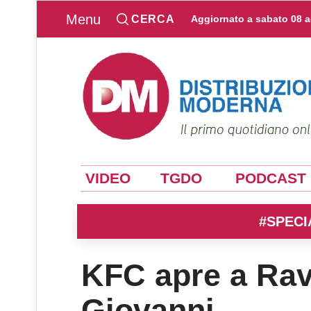
Menu
CERCA
Aggiornato a
sabato 08 
VIDEO
TGDO
PODCAST
#SPECI
KFC apre a Rav
Giovanni