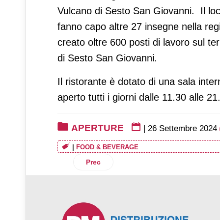
Vulcano di Sesto San Giovanni. Il loca
fanno capo altre 27 insegne nella regio
creato oltre 600 posti di lavoro sul ter
di Sesto San Giovanni.
Il ristorante è dotato di una sala int
aperto tutti i giorni dalle 11.30 alle 21
APERTURE
|
26 Settembre 2024
|
FOOD & BEVERAGE
Articolo precedente: Prénatal e Toys C
Prec