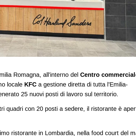
to San Giovanni
Emilia Romagna, all’interno del
Centro commercial
imo locale
KFC
a gestione diretta di tutta l’Emilia-
erato 25 nuovi posti di lavoro sul territorio.
i quadri con 20 posti a sedere, il ristorante è aper
imo ristorante in Lombardia, nella food court del ma