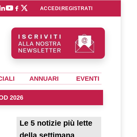
ACCEDI
|
REGISTRATI
IALI
ANNUARI
EVENTI
OD 2026
Le 5 notizie più lette
della settimana