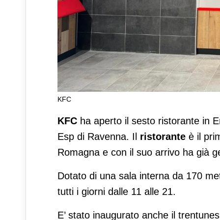
KFC
KFC apre a Ravenna e a Ses
KFC
ha aperto il sesto ristorante in 
Esp di Ravenna. Il
ristorante
è il pr
Romagna e con il suo arrivo ha già gen
Dotato di una sala interna da 170 metr
tutti i giorni dalle 11 alle 21.
E’ stato inaugurato anche il trentunes