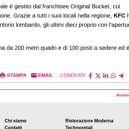
le è gestito dal franchisee Original Bucket, cui
ne. Grazie a tutti i suoi locali nella regione,
KFC
ritorio lombardo, gli ultimi dieci proprio con l’apertu
erna da 200 metri quadri e di 100 posti a sedere ed 
.
STAMPA
EMAIL
CONDIVIDI
enter aprono nel nuovo Aponense
Artico
Avanti
Chi siamo
Ristorazione Moderna
Contatti
Technoretail