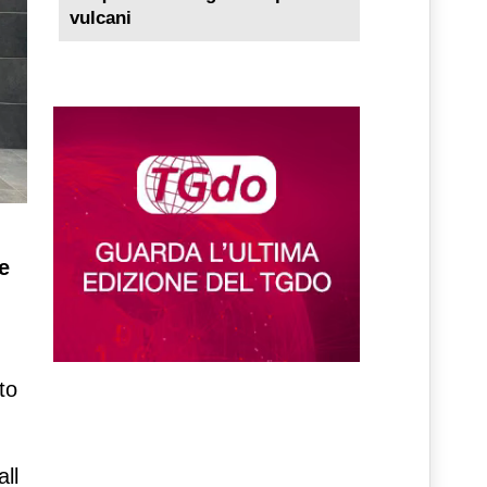
vulcani
e
to
ll