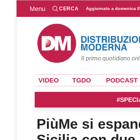
Menu
CERCA
Aggiornato a
domenica 0
VIDEO
TGDO
PODCAST
#SPECI
PiùMe si espand
Sicilia con due