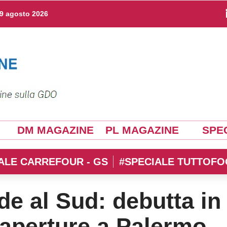
9 agosto 2026
DM MAGAZINE
PL MAGAZINE
SPEC
ALE CARREFOUR - GS
#SPECIALE TUTTOFO
e al Sud: debutta in
 aperture a Palermo