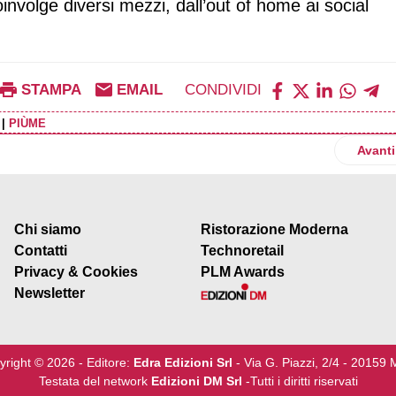
nvolge diversi mezzi, dall’out of home ai social
STAMPA
EMAIL
CONDIVIDI
|
PIÙME
ato l’Eurospar di Via Bentivoglio a Ferrara
Artico
Avanti
Chi siamo
Ristorazione Moderna
Contatti
Technoretail
Privacy & Cookies
PLM Awards
Newsletter
yright © 2026 - Editore:
Edra Edizioni Srl
- Via G. Piazzi, 2/4 - 20159 
Testata del network
Edizioni DM Srl
-Tutti i diritti riservati