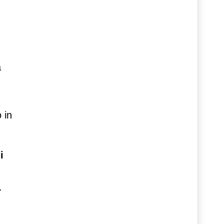
a
 in
i
.