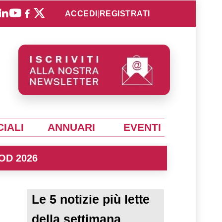
ACCEDI
|
REGISTRATI
IALI
ANNUARI
EVENTI
OD 2026
Le 5 notizie più lette
della settimana