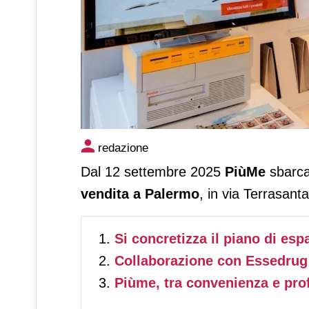
PiùMe si espande al Sud: deb
redazione
Palermo
Dal 12 settembre 2025
PiùMe
sbarca 
vendita a
Palermo
, in via Terrasanta
Si concretizza il piano di es
Collaborazione con Essedrug
Piùme, tra convenienza e pro