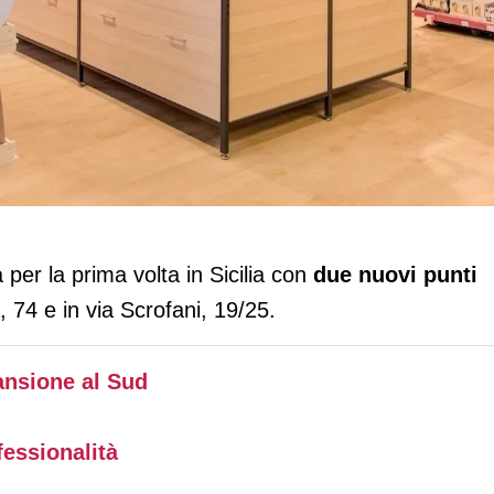
utta in Sicilia con due aperture a
per la prima volta in Sicilia con
due nuovi punti
, 74 e in via Scrofani, 19/25.
pansione al Sud
fessionalità