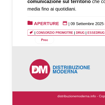
comunicazione sul territorio
che coi
media fino ai quotidiani.
APERTURE
|
09 Settembre 2025
|
CONSORZIO PROMOTRE
|
DRUG
|
ESSEDRUG
Articolo precedente: Despar Nord, rinnov
Prec
♿
distribuzionemoderna.info - Cop