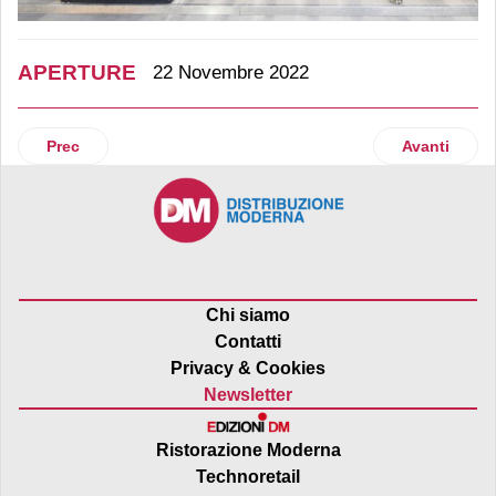
APERTURE
22 Novembre 2022
Articolo precedente: Ce.Di. Sigma Campania si espande nel
Articolo su
Prec
Avanti
Chi siamo
Contatti
Privacy & Cookies
Newsletter
Ristorazione Moderna
Technoretail