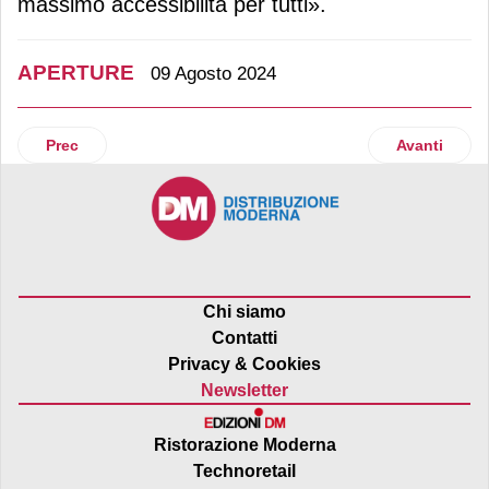
massimo accessibilità per tutti».
APERTURE
09 Agosto 2024
Articolo precedente: Esselunga progetta il quinto pdv di 
Articolo suc
Prec
Avanti
Chi siamo
Contatti
Privacy & Cookies
Newsletter
Ristorazione Moderna
Technoretail