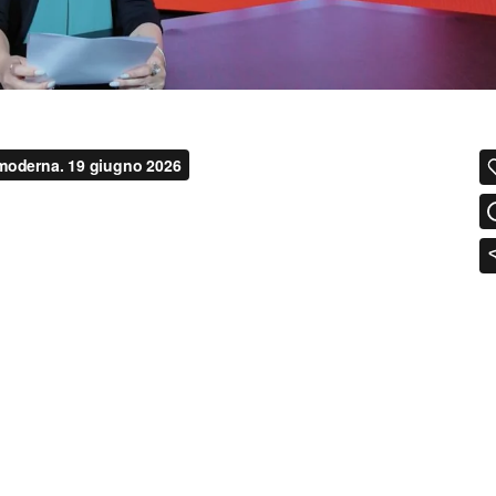
ella distribuzione moderna. 19 giugno