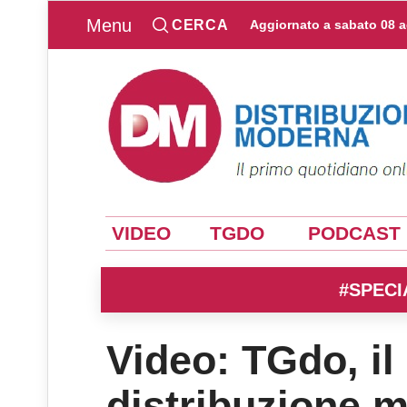
Menu
CERCA
Aggiornato a
sabato 08 
VIDEO
TGDO
PODCAST
#SPECI
Video: TGdo, il 
distribuzione 