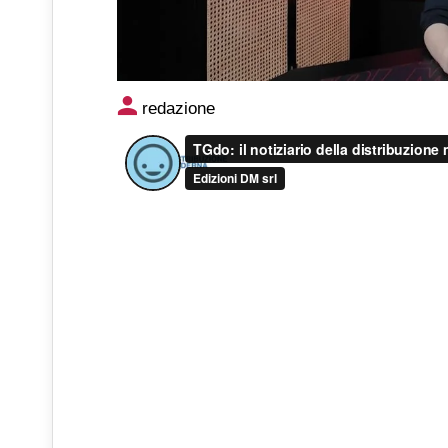
Video: TGdo, il notiziario d
redazione
2026