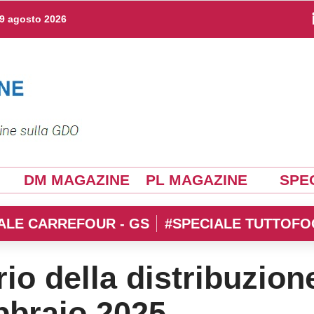
9 agosto 2026
DM MAGAZINE
PL MAGAZINE
SPEC
ALE CARREFOUR - GS
#SPECIALE TUTTOFO
rio della distribuzion
bbraio 2025