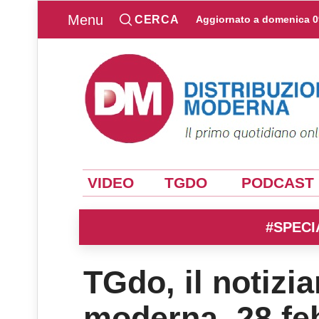
Menu
CERCA
Aggiornato a
domenica 0
VIDEO
TGDO
PODCAST
#SPECI
TGdo, il notizia
moderna. 28 fe