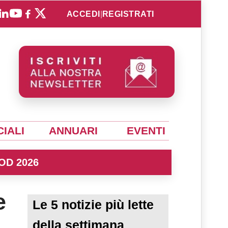
ACCEDI
|
REGISTRATI
IALI
ANNUARI
EVENTI
OD 2026
e
Le 5 notizie più lette
della settimana