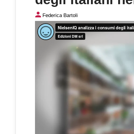
Video: NielsenIQ analizza i c
Federica Bartoli
2026