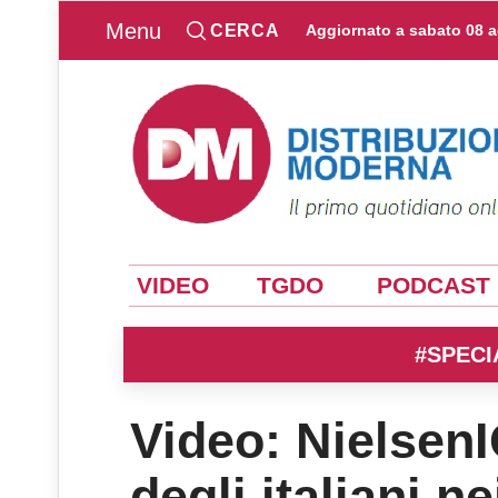
Menu
CERCA
Aggiornato a
sabato 08 
VIDEO
TGDO
PODCAST
#SPECI
Video: NielsenI
degli italiani n