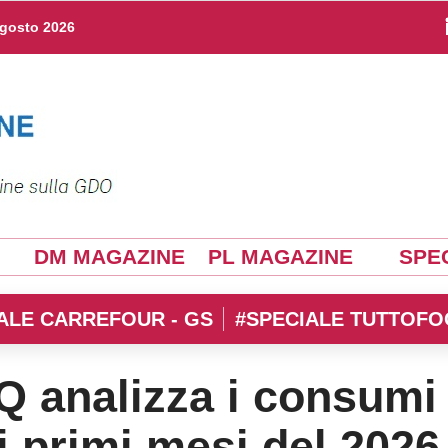
agosto 2026
DM MAGAZINE
PL MAGAZINE
SPEC
ALE CARREFOUR - GS
#SPECIALE TUTTOFO
Q analizza i consumi
ei primi mesi del 2026