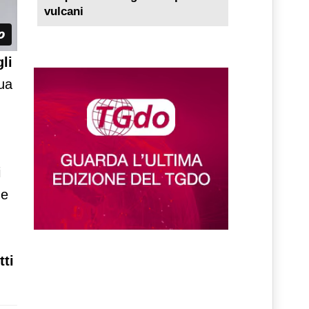
vulcani
li
nua
i
me
tti