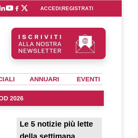
ACCEDI
|
REGISTRATI
IALI
ANNUARI
EVENTI
OD 2026
Le 5 notizie più lette
della settimana