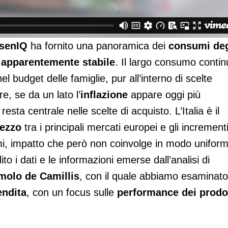
lsenIQ
ha fornito una panoramica dei
consumi deg
 apparentemente stabile
. Il largo consumo conti
l budget delle famiglie, pur all’interno di scelte
e, se da un lato l’
inflazione
appare oggi più
resta centrale nelle scelte di acquisto. L’Italia è il
rezzo
tra i principali mercati europei e gli increment
mi, impatto che però non coinvolge in modo unifor
o i dati e le informazioni emerse dall’analisi di
omolo de Camillis
, con il quale abbiamo esaminato
endita
, con un focus sulle
performance dei prodo