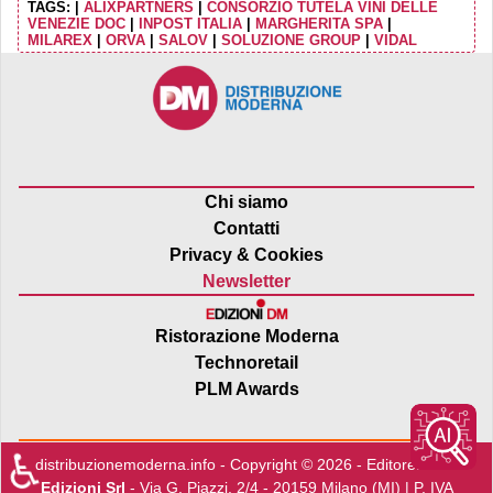
TAGS:
|
ALIXPARTNERS
|
CONSORZIO TUTELA VINI DELLE
VENEZIE DOC
|
INPOST ITALIA
|
MARGHERITA SPA
|
MILAREX
|
ORVA
|
SALOV
|
SOLUZIONE GROUP
|
VIDAL
Chi siamo
Contatti
Privacy & Cookies
Newsletter
Ristorazione Moderna
Technoretail
PLM Awards
♿
distribuzionemoderna.info - Copyright © 2026 - Editore:
Edra
Edizioni Srl
- Via G. Piazzi, 2/4 - 20159 Milano (MI) | P. IVA