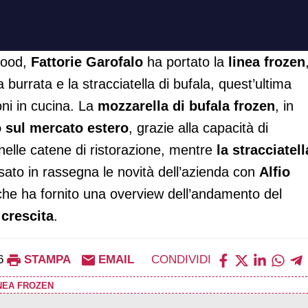
oFood,
Fattorie Garofalo
ha portato la
linea frozen
burrata e la stracciatella di bufala, quest’ultima
ni in cucina. La
mozzarella di bufala frozen
, in
o sul mercato estero
, grazie alla capacità di
elle catene di ristorazione, mentre
la stracciatell
ato in rassegna le novità dell’azienda con
Alfio
che ha fornito una overview dell’andamento del
 crescita
.
6
STAMPA
EMAIL
CONDIVIDI
NEA FROZEN