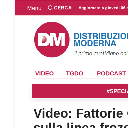
Menu
CERCA
Aggiornato a
giovedì 06 
VIDEO
TGDO
PODCAST
#SPECI
Video: Fattorie
sulla linea froz