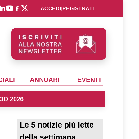
ACCEDI
|
REGISTRATI
IALI
ANNUARI
EVENTI
OD 2026
Le 5 notizie più lette
della settimana