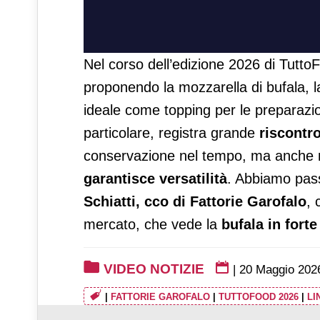
Nel corso dell’edizione 2026 di Tutt
proponendo la mozzarella di bufala, la 
ideale come topping per le preparazio
particolare, registra grande
riscontr
conservazione nel tempo, ma anche n
garantisce versatilità
. Abbiamo pass
Schiatti, cco di Fattorie Garofalo
, 
mercato, che vede la
bufala in forte
VIDEO NOTIZIE
|
20 Maggio 202
|
FATTORIE GAROFALO
|
TUTTOFOOD 2026
|
LI