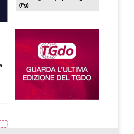
(Fg)
,
a