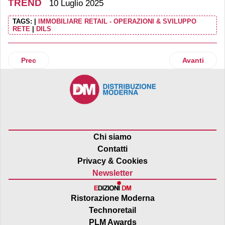
TREND
10 Luglio 2025
TAGS:
|
IMMOBILIARE RETAIL - OPERAZIONI & SVILUPPO
RETE
|
DILS
Articolo precedente: GS1 Italy presenta l’Annual report 202
Articolo succ
Prec
Avanti
Chi siamo
Contatti
Privacy & Cookies
Newsletter
Ristorazione Moderna
Technoretail
PLM Awards