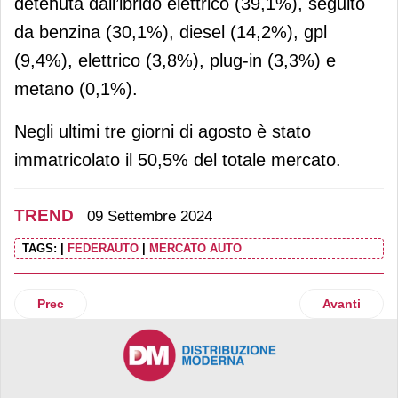
detenuta dall’ibrido elettrico (39,1%), seguito
da benzina (30,1%), diesel (14,2%), gpl
(9,4%), elettrico (3,8%), plug-in (3,3%) e
metano (0,1%).
Negli ultimi tre giorni di agosto è stato
immatricolato il 50,5% del totale mercato.
TREND
09 Settembre 2024
TAGS:
|
FEDERAUTO
|
MERCATO AUTO
Articolo precedente: Vino, Nielsen: vendite a volume -3% s
Articolo suc
Prec
Avanti