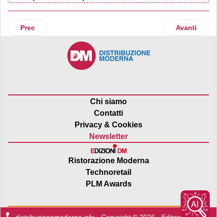
Articolo precedente: Free from, rich-in e italianità guidano 
Articolo suc
Prec
Avanti
Chi siamo
Contatti
Privacy & Cookies
Newsletter
Ristorazione Moderna
Technoretail
PLM Awards