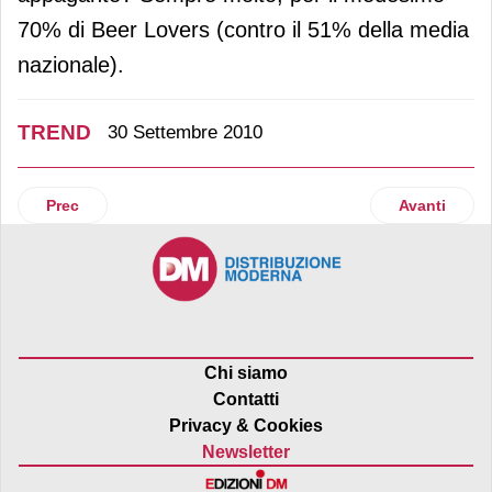
70% di Beer Lovers (contro il 51% della media
nazionale).
TREND
30 Settembre 2010
Articolo precedente: Cucinare, che passione!
Articolo suc
Prec
Avanti
Chi siamo
Contatti
Privacy & Cookies
Newsletter