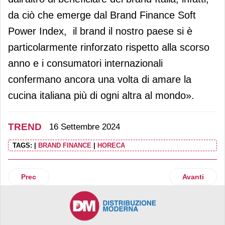
da ciò che emerge dal Brand Finance Soft
Power Index, il brand il nostro paese si è
particolarmente rinforzato rispetto alla scorso
anno e i consumatori internazionali
confermano ancora una volta di amare la
cucina italiana più di ogni altra al mondo».
TREND
16 Settembre 2024
TAGS:
|
BRAND FINANCE
|
HORECA
Articolo precedente: Giù i prezzi della pasta: -5%. Effetto Ba
Articolo suc
Prec
Avanti