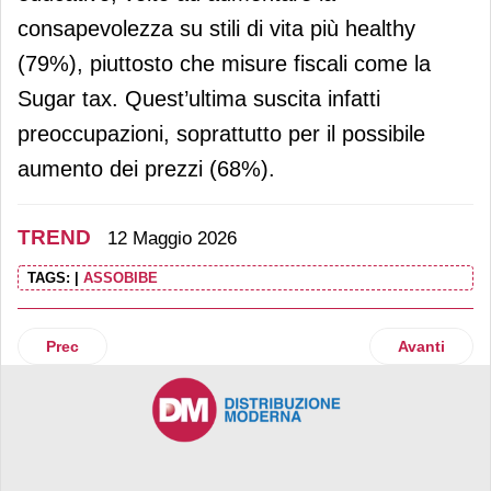
consapevolezza su stili di vita più healthy
(79%), piuttosto che misure fiscali come la
Sugar tax. Quest’ultima suscita infatti
preoccupazioni, soprattutto per il possibile
aumento dei prezzi (68%).
TREND
12 Maggio 2026
TAGS:
|
ASSOBIBE
Articolo precedente: DIY superstore: il settore sfiora 1,4 mil
Articolo suc
Prec
Avanti