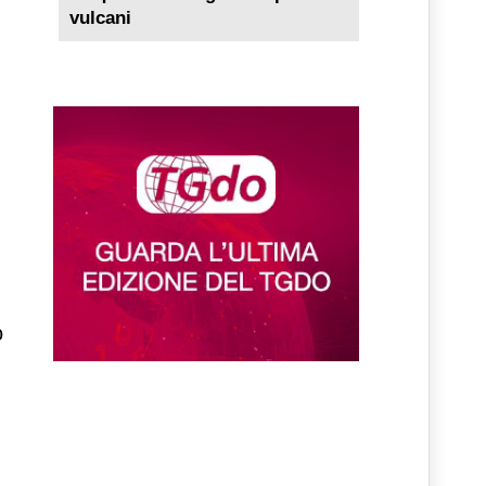
vulcani
o