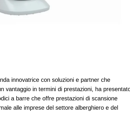
 la serie DS9300
nda innovatrice con soluzioni e partner che
n vantaggio in termini di prestazioni, ha presentat
odici a barre che offre prestazioni di scansione
imale alle imprese del settore alberghiero e del