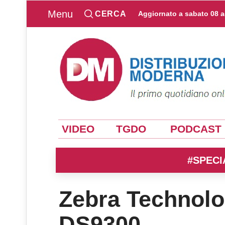
Menu
CERCA
Aggiornato a
sabato 08 
VIDEO
TGDO
PODCAST
#SPECI
Zebra Technolog
DS9300