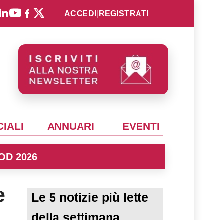
ACCEDI
|
REGISTRATI
IALI
ANNUARI
EVENTI
OD 2026
e
Le 5 notizie più lette
della settimana