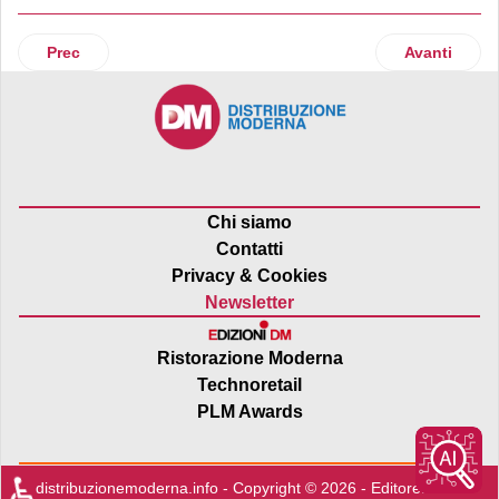
Articolo precedente: Zebra Technologies presenta il mobi
Articolo succ
Prec
Avanti
Chi siamo
Contatti
Privacy & Cookies
Newsletter
Ristorazione Moderna
Technoretail
PLM Awards
♿
distribuzionemoderna.info - Copyright © 2026 - Editore:
Edra