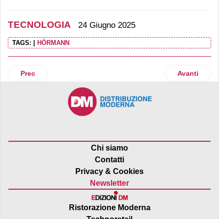
TECNOLOGIA
24 Giugno 2025
TAGS:
|
HÖRMANN
Articolo precedente: Scandit rinnova la partnership con Wa
Articolo suc
Prec
Avanti
Chi siamo
Contatti
Privacy & Cookies
Newsletter
Ristorazione Moderna