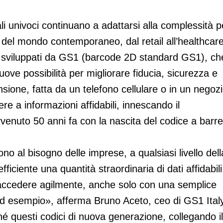
tali univoci continuano a adattarsi alla complessità p
e del mondo contemporaneo, dal retail all’healthcare
re sviluppati da GS1 (barcode 2D standard GS1), ch
uove possibilità per migliorare fiducia, sicurezza e
sione, fatta da un telefono cellulare o in un negozi
re a informazioni affidabili, innescando il
enuto 50 anni fa con la nascita del codice a barre
no al bisogno delle imprese, a qualsiasi livello dell
ficiente una quantità straordinaria di dati affidabili
accedere agilmente, anche solo con una semplice
d esempio», afferma Bruno Aceto, ceo di GS1 Italy
hé questi codici di nuova generazione, collegando il