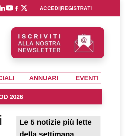
ACCEDI
|
REGISTRATI
IALI
ANNUARI
EVENTI
OD 2026
i
Le 5 notizie più lette
della settimana