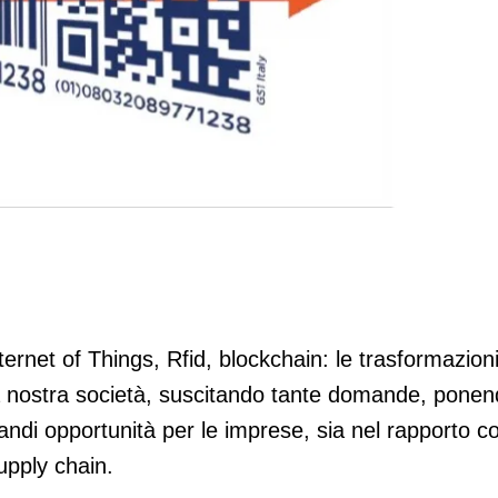
tion” di codici a barre
Internet of Things, Rfid, blockchain: le trasformazion
a nostra società, suscitando tante domande, pone
di opportunità per le imprese, sia nel rapporto co
supply chain.