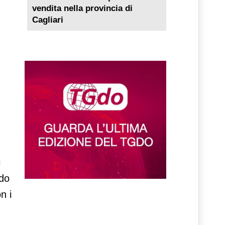
vendita nella provincia di
Cagliari
i
ndo
n i