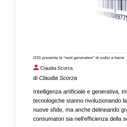
GS1 presenta la “next generation” di codici a barre
GS1 presenta la “next genera
Claudia Scorza
di
Claudia Scorza
Intelligenza artificiale e generativa, 
tecnologiche stanno rivoluzionando l
nuove sfide, ma anche delineando gran
consumatori sia nell’efficienza della 