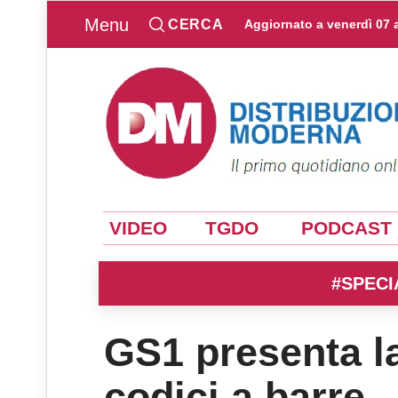
Menu
CERCA
Aggiornato a
venerdì 07 
VIDEO
TGDO
PODCAST
#SPECI
GS1 presenta la
codici a barre