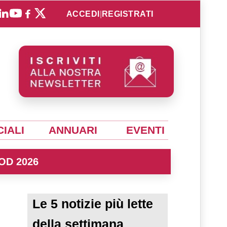
ACCEDI
|
REGISTRATI
IALI
ANNUARI
EVENTI
OD 2026
Le 5 notizie più lette
della settimana