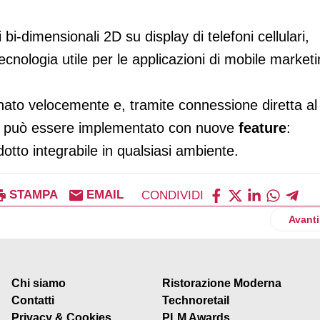
 bi-dimensionali 2D su display di telefoni cellulari,
ecnologia utile per le applicazioni di mobile marketi
ato velocemente e, tramite connessione diretta al
, può essere implementato con nuove
feature
:
otto integrabile in qualsiasi ambiente.
STAMPA
EMAIL
CONDIVIDI
 Ultra Tag
Artico
Avanti
Chi siamo
Ristorazione Moderna
Contatti
Technoretail
Privacy & Cookies
PLM Awards