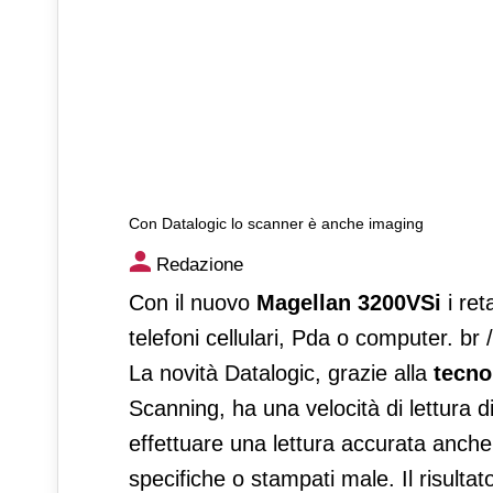
Con Datalogic lo scanner è anche imaging
Con Datalogic lo scanner è 
Redazione
Con il nuovo
Magellan 3200VSi
i ret
telefoni cellulari, Pda o computer. br 
La novità Datalogic, grazie alla
tecno
Scanning, ha una velocità di lettura d
effettuare una lettura accurata anch
specifiche o stampati male. Il risult