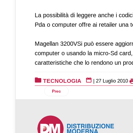
La possibilità di leggere anche i codici
Pda o computer offre ai retailer una t
Magellan 3200VSi può essere aggiorn
computer o usando la micro-Sd card
caratteristiche che lo rendono un prod
TECNOLOGIA
|
27 Luglio 2010
Articolo precedente: Merce protetta con
Prec