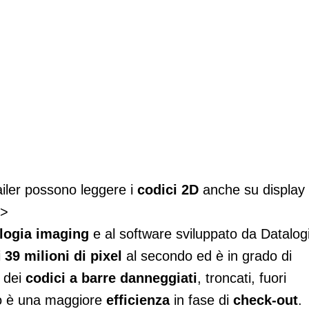
anche imaging
ailer possono leggere i
codici 2D
anche su display 
/>
logia imaging
e al software sviluppato da Datalog
i
39 milioni di pixel
al secondo ed è in grado di
e dei
codici a barre danneggiati
, troncati, fuori
ato è una maggiore
efficienza
in fase di
check-out
.