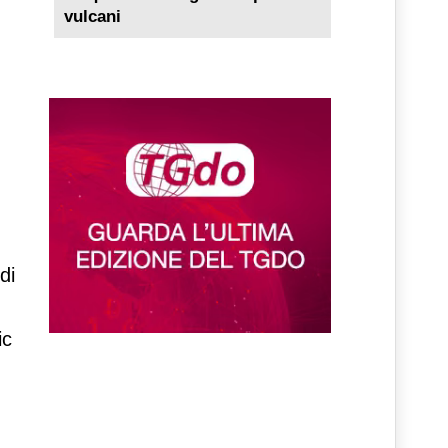
vulcani
di
ic