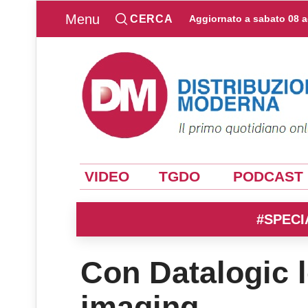
Menu
CERCA
Aggiornato a
sabato 08 
VIDEO
TGDO
PODCAST
#SPECI
Con Datalogic 
imaging