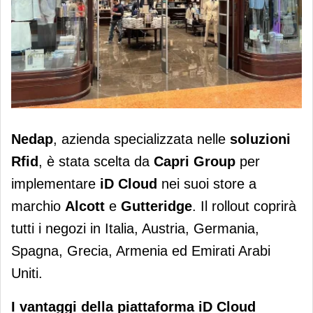
Capri Group sceglie Nedap per
Nedap
, azienda specializzata nelle
soluzioni
l’implementazione completa di Rfid
Rfid
, è stata scelta da
Capri Group
per
per i suoi store
implementare
iD Cloud
nei suoi store a
marchio
Alcott
e
Gutteridge
. Il rollout coprirà
tutti i negozi in Italia, Austria, Germania,
Spagna, Grecia, Armenia ed Emirati Arabi
Uniti.
I vantaggi della piattaforma iD Cloud