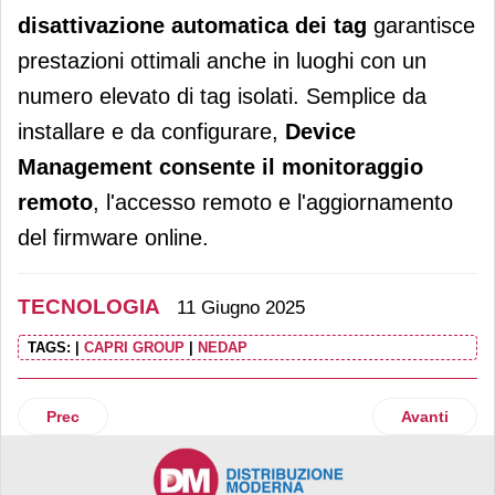
disattivazione automatica dei tag
garantisce
prestazioni ottimali anche in luoghi con un
numero elevato di tag isolati. Semplice da
installare e da configurare,
Device
Management consente il monitoraggio
remoto
, l'accesso remoto e l'aggiornamento
del firmware online.
TECNOLOGIA
11 Giugno 2025
TAGS:
|
CAPRI GROUP
|
NEDAP
Articolo precedente: Arriva Kantar Live
Articolo suc
Prec
Avanti