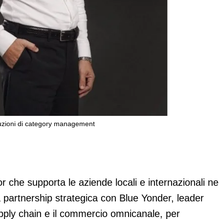
soluzioni di category management
er per l’Italia nelle soluzioni di categ
r che supporta le aziende locali e internazionali ne
 partnership strategica con Blue Yonder, leader
supply chain e il commercio omnicanale, per