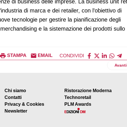
ze di business delle imprese. La business unit ret
industria di marca e dei retailer, con l’obiettivo di
uove tecnologie per gestire la pianificazione degli
i merchandising e la sistemazione dei prodotti sullo
STAMPA
EMAIL
CONDIVIDI
muove l'evoluzione digitale dei punti vendita
Artico
Avanti
Chi siamo
Ristorazione Moderna
Contatti
Technoretail
Privacy & Cookies
PLM Awards
Newsletter