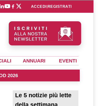
ACCEDI
|
REGISTRATI
IALI
ANNUARI
EVENTI
OD 2026
Le 5 notizie più lette
della settimana