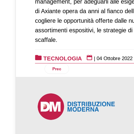
management, per adeguarli alle esigen
di Axiante opera da anni al fianco dell’
cogliere le opportunità offerte dalle n
assortimenti espositivi, le strategie d
scaffale.
TECNOLOGIA
|
04 Ottobre 2022
Articolo precedente: Nicolis Project pro
Prec
♿