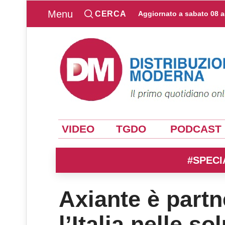
Menu
CERCA
Aggiornato a
sabato 08 
VIDEO
TGDO
PODCAST
#SPECI
Axiante è partn
l’Italia nelle s