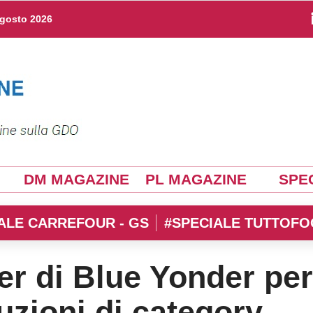
agosto 2026
DM MAGAZINE
PL MAGAZINE
SPEC
ALE CARREFOUR - GS
#SPECIALE TUTTOFO
er di Blue Yonder per
oluzioni di category