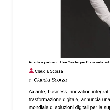
Axiante è partner di Blue Yonder per l’Italia nelle 
Axiante è partner di Blue Yond
Claudia Scorza
management
di
Claudia Scorza
Axiante, business innovation integrato
trasformazione digitale, annuncia una
mondiale di soluzioni digitali per la 