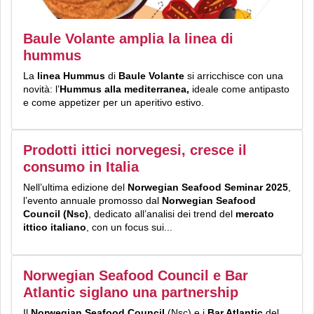
Baule Volante amplia la linea di
hummus
La
linea Hummus
di
Baule Volante
si arricchisce con una
novità: l’
Hummus alla mediterranea,
ideale come antipasto
e come appetizer per un aperitivo estivo.
Prodotti ittici norvegesi, cresce il
consumo in Italia
Nell’ultima edizione del
Norwegian Seafood Seminar 2025
,
l’evento annuale promosso dal
Norwegian Seafood
Council (Nsc)
, dedicato all’analisi dei trend del
mercato
ittico italiano
, con un focus sui...
Norwegian Seafood Council e Bar
Atlantic siglano una partnership
Il
Norwegian Seafood Council
(Nsc) e i
Bar Atlantic
del