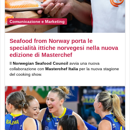
Comunicazione e Marketing
Seafood from Norway porta le
specialità ittiche norvegesi nella nuova
edizione di Masterchef
Il
Norwegian Seafood Council
avvia una nuova
collaborazione con
Masterchef Italia
per la nuova stagione
del cooking show.