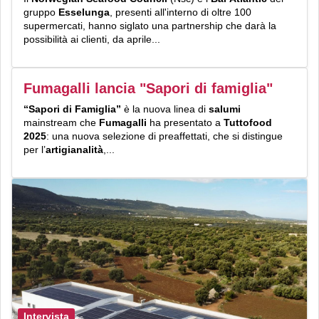
gruppo
Esselunga
, presenti all'interno di oltre 100
supermercati, hanno siglato una partnership che darà la
possibilità ai clienti, da aprile...
Fumagalli lancia "Sapori di famiglia"
“Sapori di Famiglia”
è la nuova linea di
salumi
mainstream che
Fumagalli
ha presentato a
Tuttofood
2025
: una nuova selezione di preaffettati, che si distingue
per l’
artigianalità
,...
Intervista