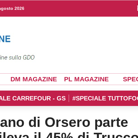
agosto 2026
DM MAGAZINE
PL MAGAZINE
SPEC
ALE CARREFOUR - GS
#SPECIALE TUTTOFO
ano di Orsero parte
leva il 45% di Trucc