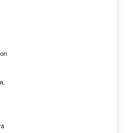
ori
a,
rà