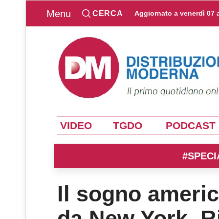
Menu
CERCA
Aggiornato a
venerdì 07 
VIDEO
TGDO
PODCAST
#SPECI
Il sogno americ
da New York. Ri