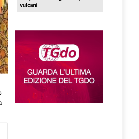
vulcani
o
a