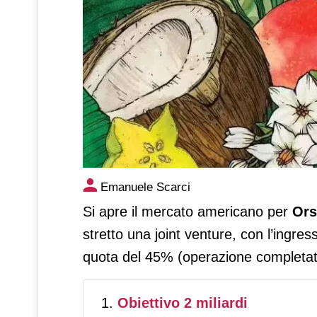
Il sogno americano di Orsero
Emanuele Scarci
Trucco per 45 mln di dollari
Si apre il mercato americano per
Ors
stretto una joint venture, con l’ingre
quota del 45% (operazione completata
Obiettivo 2 miliardi