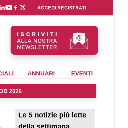
ACCEDI
|
REGISTRATI
IALI
ANNUARI
EVENTI
OD 2026
Le 5 notizie più lette
o
della settimana