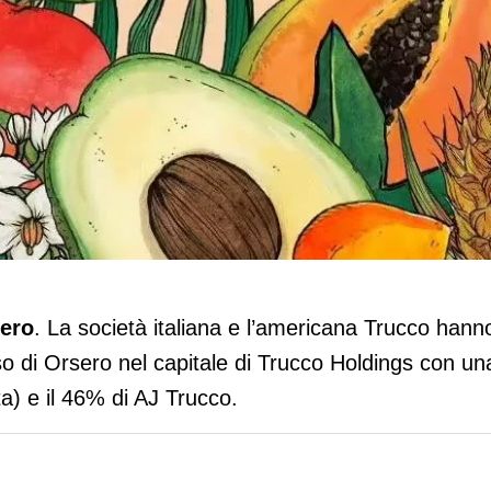
 parte da New York. Rileva il 45% di
ero
. La società italiana e l’americana Trucco hann
sso di Orsero nel capitale di Trucco Holdings con un
) e il 46% di AJ Trucco.