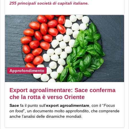
255 principali società di capitali italiane.
Approfondimento
Export agroalimentare: Sace conferma
che la rotta è verso Oriente
Sace
fa il punto sull’
export agroalimentare
, con il “
Focus
on food
”, un documento molto approfondito, che comprende
anche l’analisi delle dinamiche mondiali.