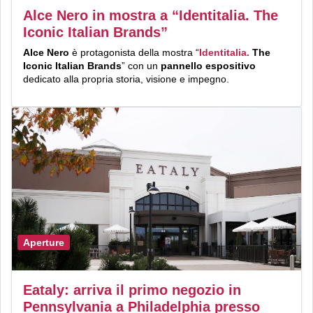
Alce Nero in mostra a “Identitalia. The
Iconic Italian Brands”
Alce Nero
è protagonista della mostra “
Identitalia.
The
Iconic Italian Brands
” con un
pannello espositivo
dedicato alla propria storia, visione e impegno.
Aperture
Eataly: arriva il primo negozio in
Pennsylvania a Philadelphia presso