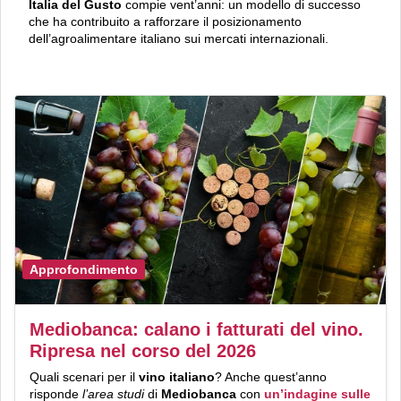
Italia del Gusto
compie vent’anni: un modello di successo
che ha contribuito a rafforzare il posizionamento
dell’agroalimentare italiano sui mercati internazionali.
Approfondimento
Mediobanca: calano i fatturati del vino.
Ripresa nel corso del 2026
Quali scenari per il
vino italiano
? Anche quest’anno
risponde
l’area studi
di
Mediobanca
con
un’indagine sulle