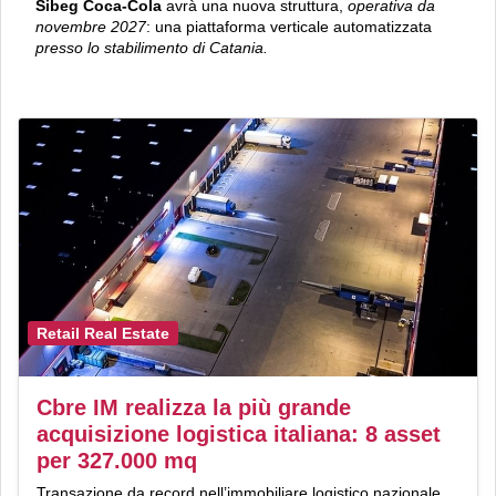
Sibeg Coca-Cola
avrà una nuova struttura,
operativa da
novembre 2027
: una piattaforma verticale automatizzata
presso lo stabilimento di Catania.
Retail Real Estate
Cbre IM realizza la più grande
acquisizione logistica italiana: 8 asset
per 327.000 mq
Transazione da record nell’immobiliare logistico nazionale.