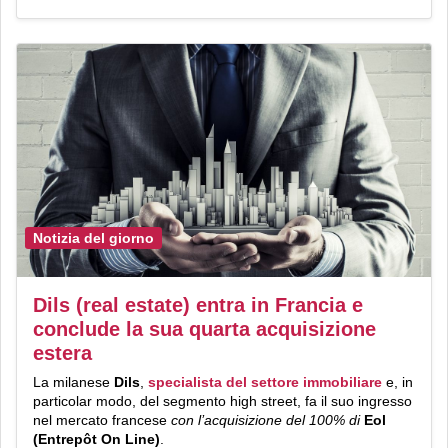
Notizia del giorno
Dils (real estate) entra in Francia e
conclude la sua quarta acquisizione
estera
La milanese
Dils
,
specialista del settore immobiliare
e, in
particolar modo, del segmento high street, fa il suo ingresso
nel mercato francese
con l’acquisizione del 100% di
Eol
(Entrepôt On Line)
.