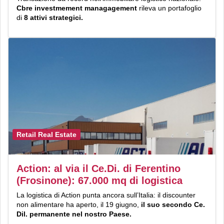
Cbre investmement managagement
rileva un portafoglio
di
8 attivi strategici.
Retail Real Estate
Action: al via il Ce.Di. di Ferentino
(Frosinone): 67.000 mq di logistica
La logistica di Action punta ancora sull’Italia: il discounter
non alimentare ha aperto, il 19 giugno,
il suo secondo Ce.
Dil. permanente nel nostro Paese.