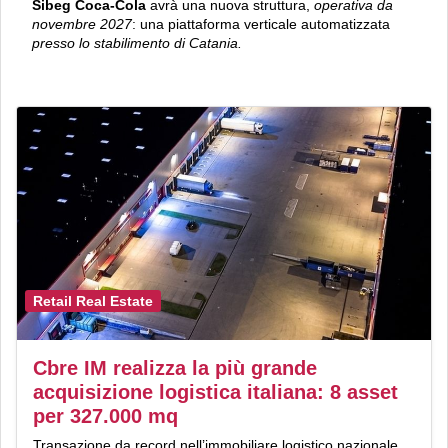
Sibeg Coca-Cola
avrà una nuova struttura,
operativa da
novembre 2027
: una piattaforma verticale automatizzata
presso lo stabilimento di Catania.
Retail Real Estate
Cbre IM realizza la più grande
acquisizione logistica italiana: 8 asset
per 327.000 mq
Transazione da record nell’immobiliare logistico nazionale.