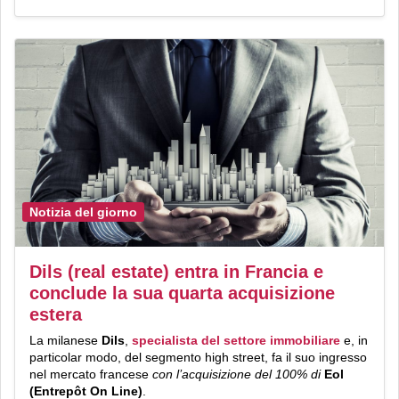
Notizia del giorno
Dils (real estate) entra in Francia e
conclude la sua quarta acquisizione
estera
La milanese
Dils
,
specialista del settore immobiliare
e, in
particolar modo, del segmento high street, fa il suo ingresso
nel mercato francese
con l’acquisizione del 100% di
Eol
(Entrepôt On Line)
.