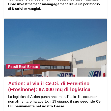
Cbre investmement managagement
rileva un portafoglio
di
8 attivi strategici.
Retail Real Estate
Action: al via il Ce.Di. di Ferentino
(Frosinone): 67.000 mq di logistica
La logistica di Action punta ancora sull’Italia: il discounter
non alimentare ha aperto, il 19 giugno,
il suo secondo Ce.
Dil. permanente nel nostro Paese.