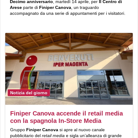
Decimo anniversario
, martedì 14 aprile, per
Il Centro di
Arese
parte di
Finiper Canova
, un traguardo
accompagnato da una serie di appuntamenti per i visitatori.
Notizia del giorno
Finiper Canova accende il retail media
con la spagnola In-Store Media
Gruppo
Finiper Canova
si apre al nuovo canale
pubblicitario del
retail media
e sigla un’alleanza di grande