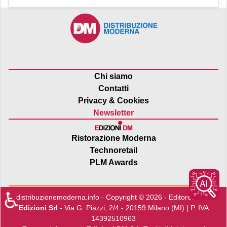
Chi siamo
Contatti
Privacy & Cookies
Newsletter
Ristorazione Moderna
Technoretail
PLM Awards
♿
distribuzionemoderna.info - Copyright © 2026 - Editore:
Edra
Edizioni Srl
- Via G. Piazzi, 2/4 - 20159 Milano (MI) | P. IVA
14392510963