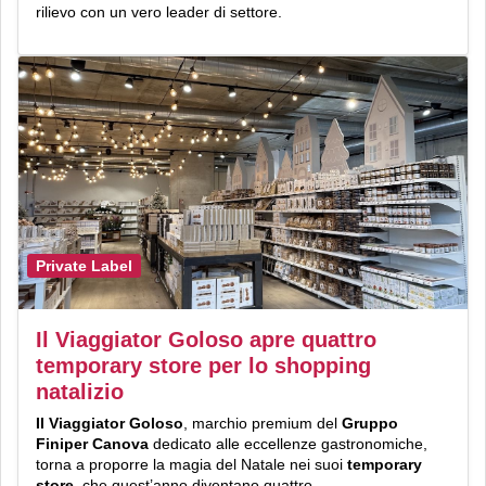
rilievo con un vero leader di settore.
Private Label
Il Viaggiator Goloso apre quattro
temporary store per lo shopping
natalizio
Il Viaggiator Goloso
, marchio premium del
Gruppo
Finiper Canova
dedicato alle eccellenze gastronomiche,
torna a proporre la magia del Natale nei suoi
temporary
store
, che quest’anno diventano quattro.