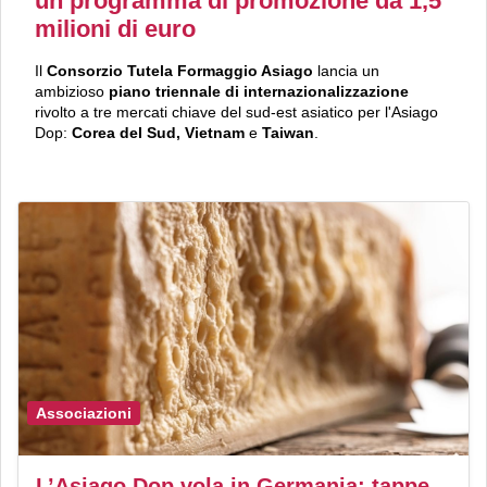
un programma di promozione da 1,5
milioni di euro
Il
Consorzio Tutela Formaggio Asiago
lancia un
ambizioso
piano triennale di internazionalizzazione
rivolto a tre mercati chiave del sud-est asiatico per l'Asiago
Dop:
Corea del Sud, Vietnam
e
Taiwan
.
Associazioni
L’Asiago Dop vola in Germania: tappe