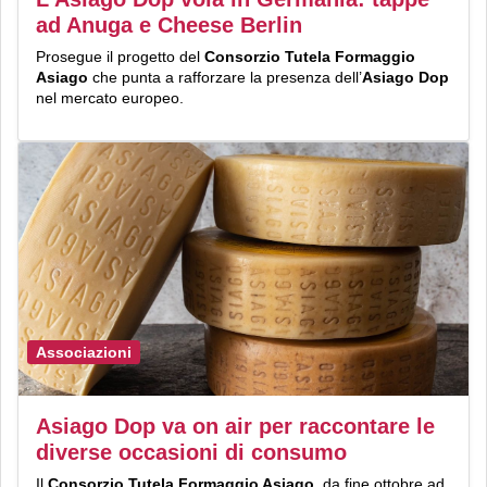
ad Anuga e Cheese Berlin
Prosegue il progetto del
Consorzio Tutela Formaggio
Asiago
che punta a rafforzare la presenza dell’
Asiago Dop
nel mercato europeo.
Associazioni
Asiago Dop va on air per raccontare le
diverse occasioni di consumo
Il
Consorzio Tutela Formaggio Asiago
, da fine ottobre ad