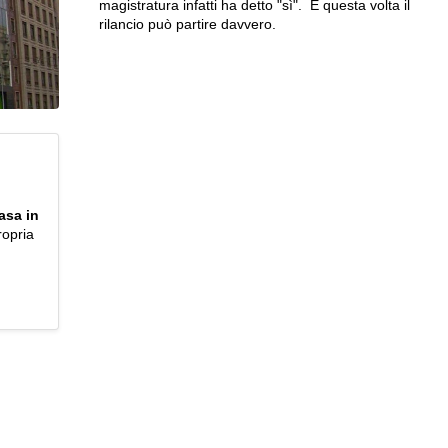
magistratura infatti ha detto "sì".
E questa volta il
rilancio può partire davvero.
asa in
ropria