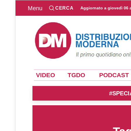
Menu
CERCA
Aggiornato a
giovedì 06 
VIDEO
TGDO
PODCAST
#SPECI