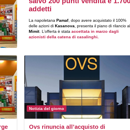
salvo 200 punti vendita e 1.70
addetti
La napoletana
Pamaf
, dopo avere acquistato il 100%
delle azioni di
Kasanova
, presenta il piano di rilancio a
Mimit
. L’offerta è stata
accettata in marzo dagli
azionisti della catena di casalinghi.
Notizia del giorno
rge
Ovs rinuncia all’acquisto di