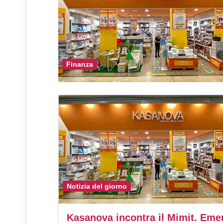
Finanza
Notizia del giorno
Kasanova incontra il Mimit. Eme